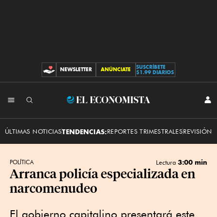
SUSCRÍBETE
NEWSLETTER
ANÚNCIATE
CONTRIBUCIONES
$1.99 DIARIOS
INI
El
SES
Economista
ÚLTIMAS NOTICIAS
TENDENCIAS:
REPORTES TRIMESTRALES
REVISIÓN 
3:00 min
POLÍTICA
Lectura
Arranca policía especializada en
narcomenudeo
El gobierno capitalino presentará este