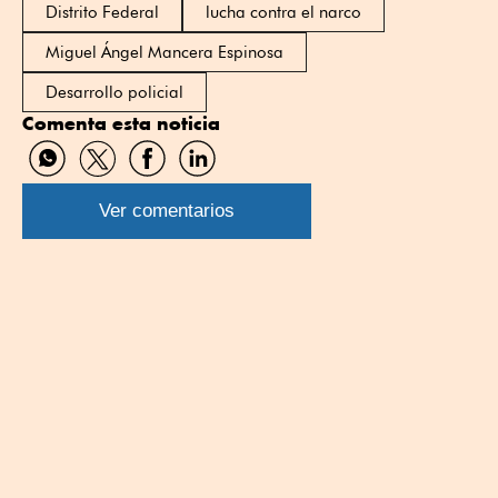
Distrito Federal
lucha contra el narco
Miguel Ángel Mancera Espinosa
Desarrollo policial
Comenta esta noticia
Compartir
Compartir
Compartir
Compartir
por
por
por
por
WhatsApp
Twitter
Facebook
Linkedin
Ver comentarios