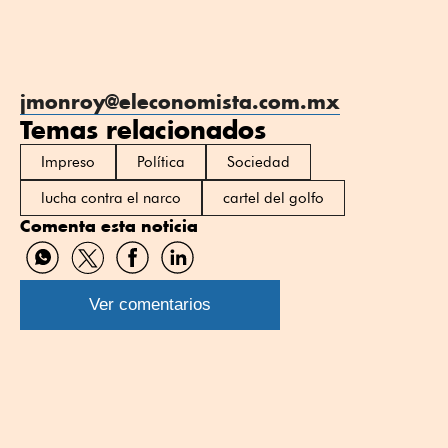
jmonroy@eleconomista.com.mx
Temas relacionados
Impreso
Política
Sociedad
lucha contra el narco
cartel del golfo
Comenta esta noticia
Compartir
Compartir
Compartir
Compartir
por
por
por
por
WhatsApp
Twitter
Facebook
Linkedin
Ver comentarios