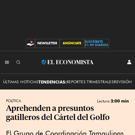
SUSCRÍBETE
NEWSLETTER
ANÚNCIATE
CONTRIBUCIONES
$1.99 DIARIOS
INI
El
SES
Economista
ÚLTIMAS NOTICIAS
TENDENCIAS:
REPORTES TRIMESTRALES
REVISIÓN 
2:00 min
POLÍTICA
Lectura
Aprehenden a presuntos
gatilleros del Cártel del Golfo
El Grupo de Coordinación Tamaulipas