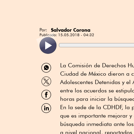
Salvador Corona
Por:
Publicado:
15.05.2018 - 04:32
Compartir
La Comisión de Derechos Hu
por
Ciudad de México dieron a co
WhatsApp
Compartir
Adolescentes Detenidas y el 
por
Twitter
entre los acuerdos se estipu
Compartir
por
horas para iniciar la búsque
Facebook
Compartir
En la sede de la CDHDF, la p
por
que es importante mejorar y a
Linkedin
búsqueda inmediata ante lo
a nivel nacional, reportados