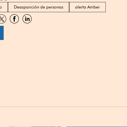
o
Desaparición de personas
alerta Amber
artir
Compartir
Compartir
Compartir
por
por
por
sApp
Twitter
Facebook
Linkedin