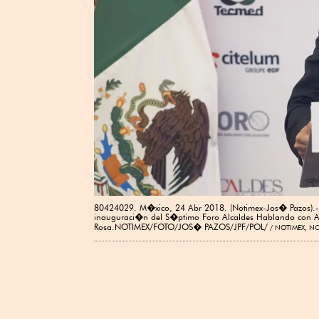
80424029. M�xico, 24 Abr 2018. (Notimex-Jos� Pazos).-
inauguraci�n del S�ptimo Foro Alcaldes Hablando con Alc
Rosa.NOTIMEX/FOTO/JOS� PAZOS/JPF/POL/
NOTIMEX, NO