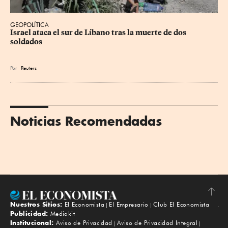
GEOPOLÍTICA
Israel ataca el sur de Líbano tras la muerte de dos 
soldados
Por
Reuters
Noticias Recomendadas
Nuestros Sitios:
El Economista
El Empresario
Club El Economista
Subir
Publicidad:
Mediakit
Institucional:
Aviso de Privacidad
Aviso de Privacidad Integral