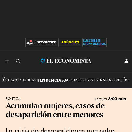
SUSCRÍBETE
NEWSLETTER
ANÚNCIATE
CONTRIBUCIONES
$1.99 DIARIOS
INI
El
SES
Economista
ÚLTIMAS NOTICIAS
TENDENCIAS:
REPORTES TRIMESTRALES
REVISIÓN 
3:00 min
POLÍTICA
Lectura
Acumulan mujeres, casos de
desaparición entre menores
La crisis de desapariciones que sufre