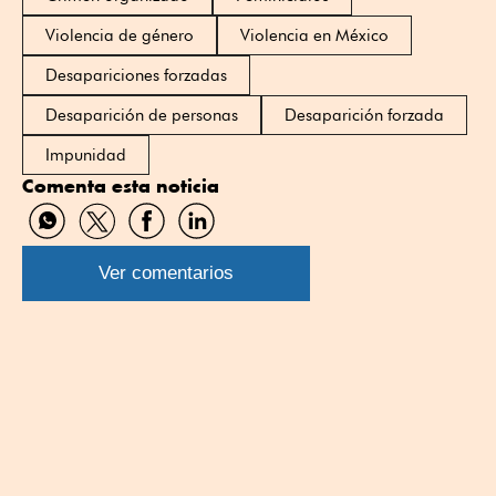
Violencia de género
Violencia en México
Desapariciones forzadas
Desaparición de personas
Desaparición forzada
Impunidad
Comenta esta noticia
Compartir
Compartir
Compartir
Compartir
por
por
por
por
WhatsApp
Twitter
Facebook
Linkedin
Ver comentarios