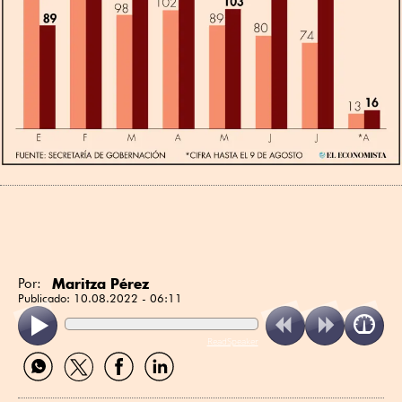
Maritza Pérez
Por:
Publicado:
10.08.2022 - 06:11
ReadSpeaker
Compartir
Compartir
Compartir
Compartir
por
por
por
por
WhatsApp
Twitter
Facebook
Linkedin