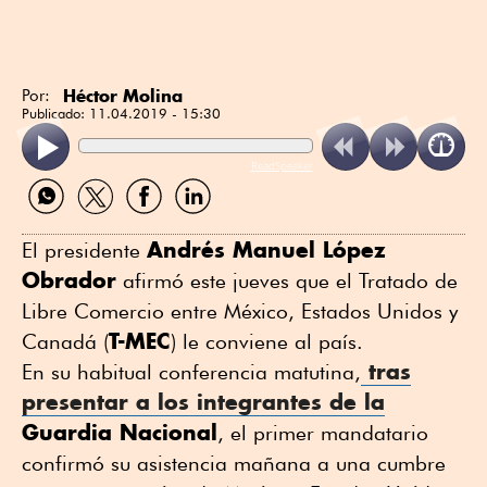
Héctor Molina
Por:
Publicado:
11.04.2019 - 15:30
ReadSpeaker
Compartir
Compartir
Compartir
Compartir
por
por
por
por
WhatsApp
Twitter
Facebook
Linkedin
Andrés Manuel López
El presidente
Obrador
afirmó este jueves que el Tratado de
Libre Comercio entre México, Estados Unidos y
T-MEC
Canadá (
) le conviene al país.
tras
En su habitual conferencia matutina,
presentar a los integrantes de la
Guardia Nacional
, el primer mandatario
confirmó su asistencia mañana a una cumbre