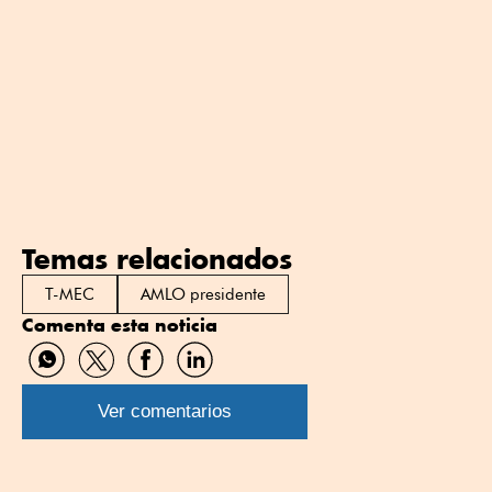
Temas relacionados
T-MEC
AMLO presidente
Comenta esta noticia
Compartir
Compartir
Compartir
Compartir
por
por
por
por
WhatsApp
Twitter
Facebook
Linkedin
Ver comentarios