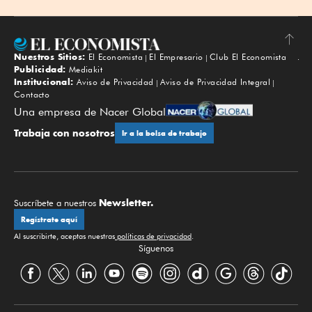
Nuestros Sitios:
El Economista
El Empresario
Club El Economista
Subir
Publicidad:
Mediakit
Institucional:
Aviso de Privacidad
Aviso de Privacidad Integral
Contacto
Una empresa de Nacer Global
Trabaja con nosotros
Ir a la bolsa de trabajo
Newsletter.
Suscríbete a nuestros
Regístrate aquí
Al suscribirte, aceptas nuestras
políticas de privacidad
.
Síguenos