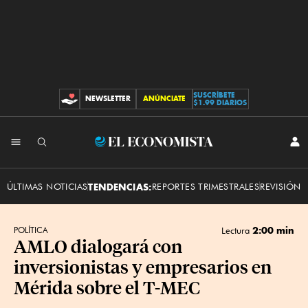
SUSCRÍBETE
NEWSLETTER
ANÚNCIATE
CONTRIBUCIONES
$1.99 DIARIOS
INI
El
SES
Economista
ÚLTIMAS NOTICIAS
TENDENCIAS:
REPORTES TRIMESTRALES
REVISIÓN 
2:00 min
POLÍTICA
Lectura
AMLO dialogará con
inversionistas y empresarios en
Mérida sobre el T-MEC