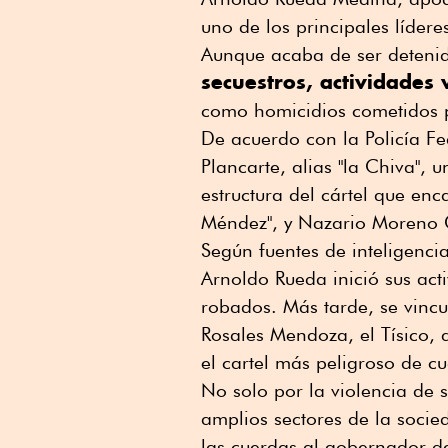
uno de los principales lídere
Aunque acaba de ser deteni
secuestros, actividades 
como homicidios cometidos p
De acuerdo con la Policía Fe
Plancarte, alias "la Chiva", 
estructura del cártel que e
Méndez", y Nazario Moreno G
Según fuentes de inteligenci
Arnoldo Rueda inició sus act
robados. Más tarde, se vinc
Rosales Mendoza, el Tísico, 
el cartel más peligroso de c
No solo por la violencia de 
amplios sectores de la soci
las cuerdas al gobernador d