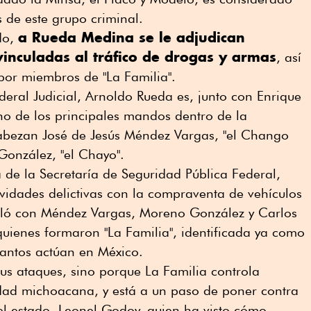
s de este grupo criminal.
a Rueda Medina se le adjudican
do,
vinculadas al tráfico de drogas y armas
, así
or miembros de "La Familia".
deral Judicial, Arnoldo Rueda es, junto con Enrique
uno de los principales mandos dentro de la
ncabezan José de Jesús Méndez Vargas, "el Chango
onzález, "el Chayo".
a de la Secretaría de Seguridad Pública Federal,
ividades delictivas con la compraventa de vehículos
uló con Méndez Vargas, Moreno González y Carlos
quienes formaron "La Familia", identificada ya como
uantos actúan en México.
sus ataques, sino porque La Familia controla
edad michoacana, y está a un paso de poner contra
el estado, Leonel Godoy, quien ha visto cómo