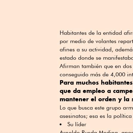
Habitantes de la entidad afi
por medio de volantes repart
afines a su actividad, adem
estado donde se manifestaban
Afirman también que en dos 
conseguido más de 4,000 int
Para muchos habitantes 
que da empleo a campes
mantener el orden y la
Lo que busca este grupo arma
asesinatos; esa es la polític
Su líder
Arnoldo Rueda Medina, apod