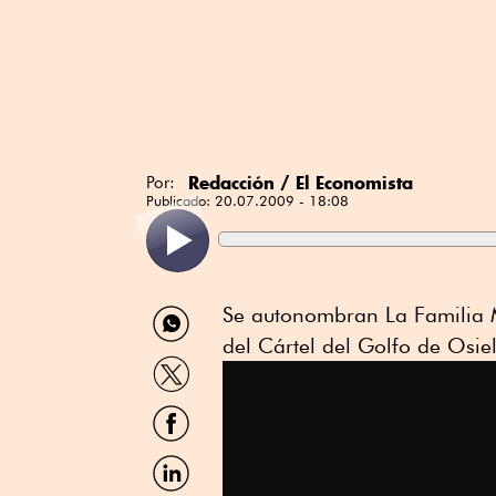
Redacción / El Economista
Por:
Publicado:
20.07.2009 - 18:08
Compartir
Se autonombran La Familia M
por
del Cártel del Golfo de Osie
WhatsApp
Compartir
por
Twitter
Compartir
por
Facebook
Compartir
por