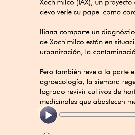
Xochimilco (IAX), un proyecto
devolverle su papel como cor
Iliana comparte un diagnósti
de Xochimilco están en situa
urbanización, la contaminació
Pero también revela la parte 
agroecología, la siembra rege
logrado revivir cultivos de hor
medicinales que abastecen me
Compartir