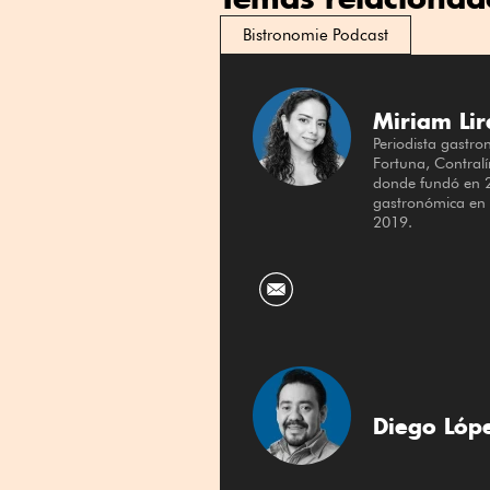
Bistronomie Podcast
Miriam Lir
Periodista gastr
Fortuna, Contralí
donde fundó en 
gastronómica en 
2019.
Diego Lóp