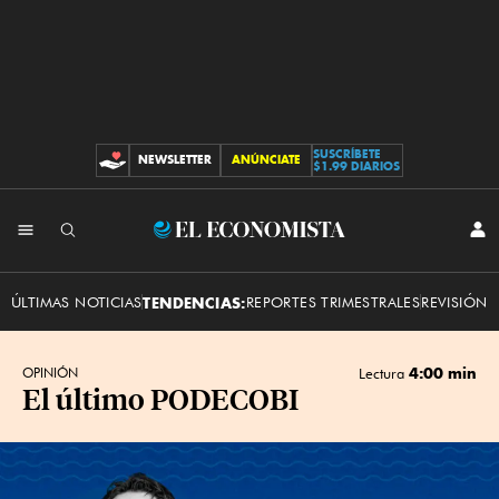
SUSCRÍBETE
NEWSLETTER
ANÚNCIATE
CONTRIBUCIONES
$1.99 DIARIOS
INI
El
SES
Economista
ÚLTIMAS NOTICIAS
TENDENCIAS:
REPORTES TRIMESTRALES
REVISIÓN 
4:00 min
OPINIÓN
Lectura
El último PODECOBI