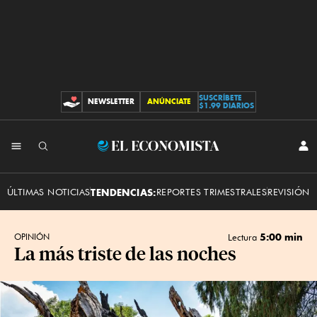
SUSCRÍBETE
NEWSLETTER
ANÚNCIATE
CONTRIBUCIONES
$1.99 DIARIOS
INI
El
SES
Economista
ÚLTIMAS NOTICIAS
TENDENCIAS:
REPORTES TRIMESTRALES
REVISIÓN 
5:00 min
OPINIÓN
Lectura
La más triste de las noches