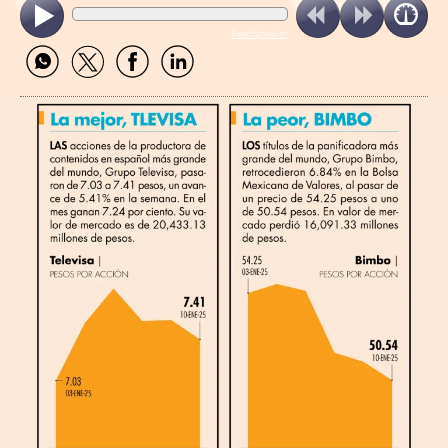
ReadSpeaker
Compartir
Compartir
Compartir
Compartir
por
por
por
por
WhatsApp
Twitter
Facebook
Linkedin