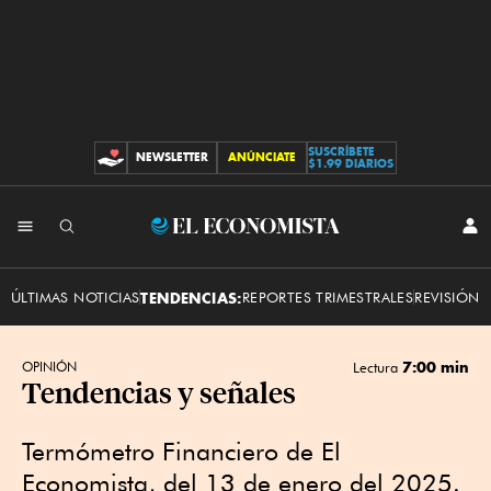
SUSCRÍBETE
NEWSLETTER
ANÚNCIATE
CONTRIBUCIONES
$1.99 DIARIOS
INI
El
SES
Economista
ÚLTIMAS NOTICIAS
TENDENCIAS:
REPORTES TRIMESTRALES
REVISIÓN 
7:00 min
OPINIÓN
Lectura
Tendencias y señales
Termómetro Financiero de El
Economista, del 13 de enero del 2025.