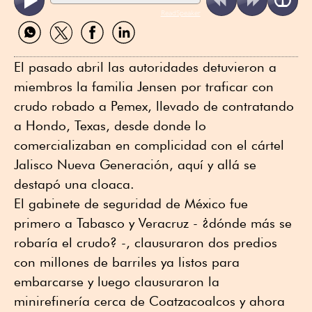
ReadSpeaker
Compartir
Compartir
Compartir
Compartir
por
por
por
por
WhatsApp
Twitter
Facebook
Linkedin
El pasado abril las autoridades detuvieron a
miembros la familia Jensen por traficar con
crudo robado a Pemex, llevado de contratando
a Hondo, Texas, desde donde lo
comercializaban en complicidad con el cártel
Jalisco Nueva Generación, aquí y allá se
destapó una cloaca.
El gabinete de seguridad de México fue
primero a Tabasco y Veracruz - ¿dónde más se
robaría el crudo? -, clausuraron dos predios
con millones de barriles ya listos para
embarcarse y luego clausuraron la
minirefinería cerca de Coatzacoalcos y ahora