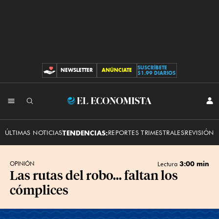
SUSCRÍBETE
NEWSLETTER
ANÚNCIATE
CONTRIBUCIONES
$1.99 DIARIOS
INI
El
SES
Economista
ÚLTIMAS NOTICIAS
TENDENCIAS:
REPORTES TRIMESTRALES
REVISIÓN 
3:00 min
OPINIÓN
Lectura
Las rutas del robo... faltan los
cómplices