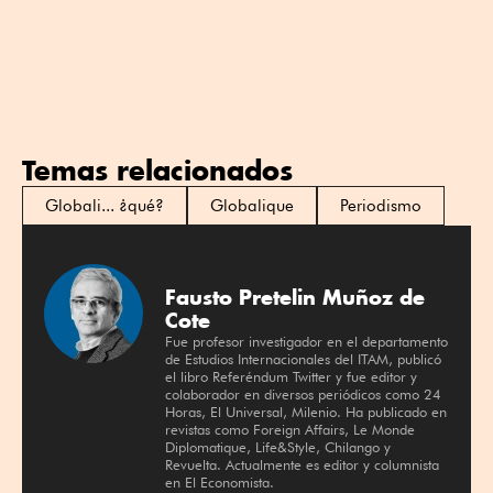
Temas relacionados
Globali... ¿qué?
Globalique
Periodismo
Fausto Pretelin Muñoz de
Cote
Fue profesor investigador en el departamento
de Estudios Internacionales del ITAM, publicó
el libro Referéndum Twitter y fue editor y
colaborador en diversos periódicos como 24
Horas, El Universal, Milenio. Ha publicado en
revistas como Foreign Affairs, Le Monde
Diplomatique, Life&Style, Chilango y
Revuelta. Actualmente es editor y columnista
en El Economista.