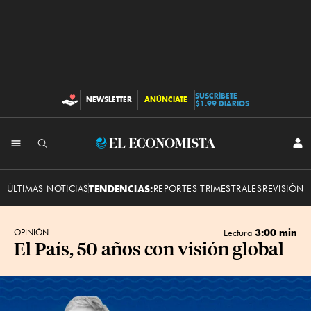
SUSCRÍBETE
NEWSLETTER
ANÚNCIATE
CONTRIBUCIONES
$1.99 DIARIOS
INI
El
SES
Economista
ÚLTIMAS NOTICIAS
TENDENCIAS:
REPORTES TRIMESTRALES
REVISIÓN 
3:00 min
OPINIÓN
Lectura
El País, 50 años con visión global