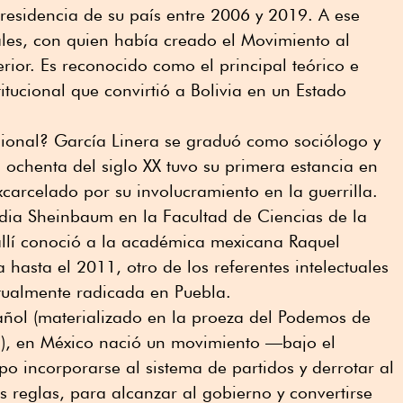
residencia de su país entre 2006 y 2019. A ese
ales, con quien había creado el Movimiento al
rior. Es reconocido como el principal teórico e
itucional que convirtió a Bolivia en un Estado
cional? García Linera se graduó como sociólogo y
s ochenta del siglo XX tuvo su primera estancia en
xcarcelado por su involucramiento en la guerrilla.
dia Sheinbaum en la Facultad de Ciencias de la
llí conoció a la académica mexicana Raquel
a hasta el 2011, otro de los referentes intelectuales
ctualmente radicada en Puebla.
añol (materializado en la proeza del Podemos de
ón), en México nació un movimiento —bajo el
 incorporarse al sistema de partidos y derrotar al
s reglas, para alcanzar al gobierno y convertirse