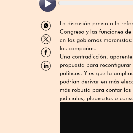
Compartir
La discusión previo a la ref
por
Congreso y las funciones de 
WhatsApp
Compartir
en los gobiernos morenistas:
por
Twitter
las campañas.
Compartir
por
Una contradicción, aparente,
Facebook
Compartir
propuesta para reconfigurar 
por
políticos. Y es que la amplia
Linkedin
podrían derivar en más elec
más robusta para contar los 
judiciales, plebiscitos o cons