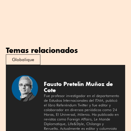
Temas relacionados
Globalique
Fausto Pretelin Muñoz de
Cote
Fue profesor investigador en el departamento
de Estudios Internacionales del ITAM, publicó
el libro Referéndum Twitter y fue editor y
colaborador en diversos periódicos como 24
Horas, El Universal, Milenio. Ha publicado en
revistas como Foreign Affairs, Le Monde
Diplomatique, Life&Style, Chilango y
Revuelta. Actualmente es editor y columnista