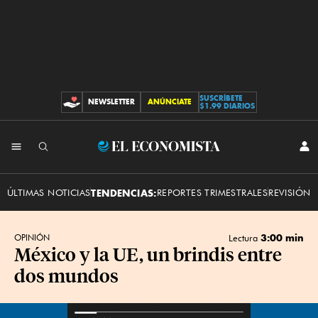
SUSCRÍBETE
NEWSLETTER
ANÚNCIATE
CONTRIBUCIONES
$1.99 DIARIOS
INI
El
SES
Economista
ÚLTIMAS NOTICIAS
TENDENCIAS:
REPORTES TRIMESTRALES
REVISIÓN 
3:00 min
OPINIÓN
Lectura
México y la UE, un brindis entre
dos mundos