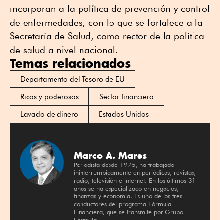
incorporan a la política de prevención y control
de enfermedades, con lo que se fortalece a la
Secretaría de Salud, como rector de la política
de salud a nivel nacional.
Temas relacionados
Departamento del Tesoro de EU
Ricos y poderosos
Sector financiero
Lavado de dinero
Estados Unidos
Marco A. Mares
Periodista desde 1975, ha trabajado
ininterrumpidamente en periódicos, revistas,
radio, televisión e internet. En los últimos 31
años se ha especializado en negocios,
finanzas y economía. Es uno de los tres
conductores del programa Fórmula
Financiera, que se transmite por Grupo
Fórmula.