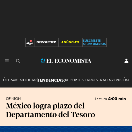
SUSCRÍBETE
NEWSLETTER
ANÚNCIATE
CONTRIBUCIONES
$1.99 DIARIOS
INI
El
SES
Economista
ÚLTIMAS NOTICIAS
TENDENCIAS:
REPORTES TRIMESTRALES
REVISIÓN 
4:00 min
OPINIÓN
Lectura
México logra plazo del
Departamento del Tesoro