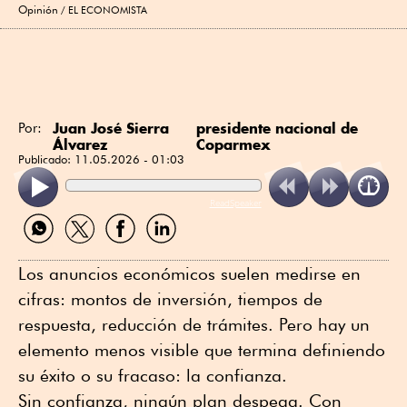
Opinión
EL ECONOMISTA
Juan José Sierra
presidente nacional de
Por:
Álvarez
Coparmex
Publicado:
11.05.2026 - 01:03
ReadSpeaker
Compartir
Compartir
Compartir
Compartir
por
por
por
por
WhatsApp
Twitter
Facebook
Linkedin
Los anuncios económicos suelen medirse en
cifras: montos de inversión, tiempos de
respuesta, reducción de trámites. Pero hay un
elemento menos visible que termina definiendo
su éxito o su fracaso: la confianza.
Sin confianza, ningún plan despega. Con