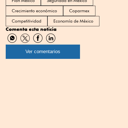
Plan México
Seguridad en México
Crecimiento económico
Coparmex
Competitividad
Economía de México
Comenta esta noticia
Compartir
Compartir
Compartir
Compartir
por
por
por
por
WhatsApp
Twitter
Facebook
Linkedin
Ver comentarios