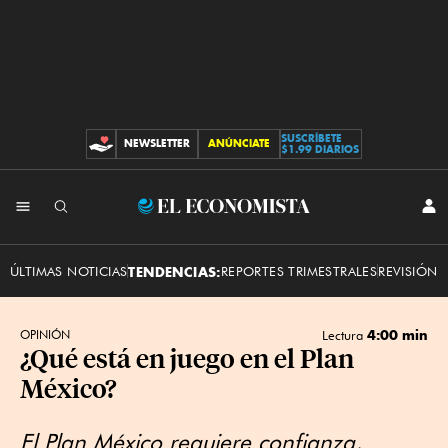
SUSCRÍBETE
NEWSLETTER
ANÚNCIATE
CONTRIBUCIONES
$1.99 DIARIOS
INI
El
SES
Economista
ÚLTIMAS NOTICIAS
TENDENCIAS:
REPORTES TRIMESTRALES
REVISIÓN 
4:00 min
OPINIÓN
Lectura
¿Qué está en juego en el Plan
México?
El Plan México requiere confianza,