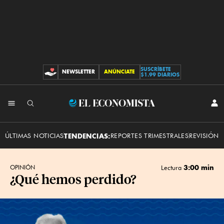
SUSCRÍBETE
NEWSLETTER
ANÚNCIATE
CONTRIBUCIONES
$1.99 DIARIOS
INI
El
SES
Economista
ÚLTIMAS NOTICIAS
TENDENCIAS:
REPORTES TRIMESTRALES
REVISIÓN 
3:00 min
OPINIÓN
Lectura
¿Qué hemos perdido?