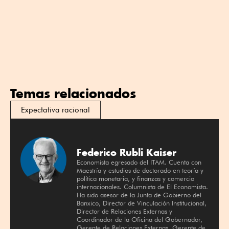
Temas relacionados
Expectativa racional
Federico Rubli Kaiser
Economista egresado del ITAM. Cuenta con
Maestría y estudios de doctorado en teoría y
política monetaria, y finanzas y comercio
internacionales. Columnista de El Economista.
Ha sido asesor de la Junta de Gobierno del
Banxico, Director de Vinculación Institucional,
Director de Relaciones Externas y
Coordinador de la Oficina del Gobernador,
Gerente de Relaciones Externas, Gerente de