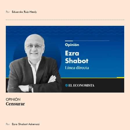
Por
Eduardo Ruiz-Healy
OPINIÓN
Censurar
Por
Ezra Shabot Askenazi