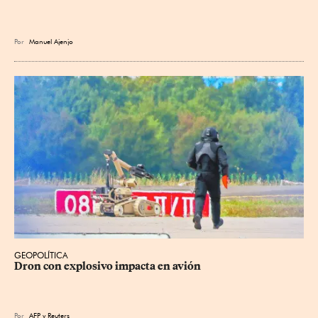
Por
Manuel Ajenjo
GEOPOLÍTICA
Dron con explosivo impacta en avión
Por
AFP
y
Reuters