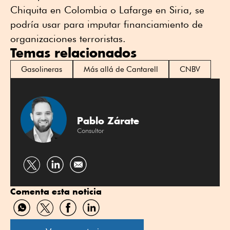
Chiquita en Colombia o Lafarge en Siria, se
podría usar para imputar financiamiento de
organizaciones terroristas.
Temas relacionados
Gasolineras
Más allá de Cantarell
CNBV
Pablo Zárate
Consultor
Compartir
Compartir
por
por
Comenta esta noticia
Twitter
Linkedin
Compartir
Compartir
Compartir
Compartir
por
por
por
por