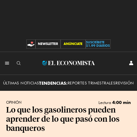
SUSCRÍBETE
NEWSLETTER
ANÚNCIATE
CONTRIBUCIONES
$1.99 DIARIOS
INI
El
SES
Economista
ÚLTIMAS NOTICIAS
TENDENCIAS:
REPORTES TRIMESTRALES
REVISIÓN 
4:00 min
OPINIÓN
Lectura
Lo que los gasolineros pueden
aprender de lo que pasó con los
banqueros