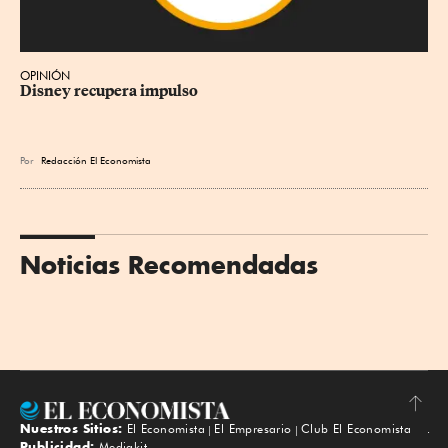
OPINIÓN
Disney recupera impulso
Por
Redacción El Economista
Noticias Recomendadas
Nuestros Sitios:
El Economista
El Empresario
Club El Economista
Subir
Publicidad:
Mediakit