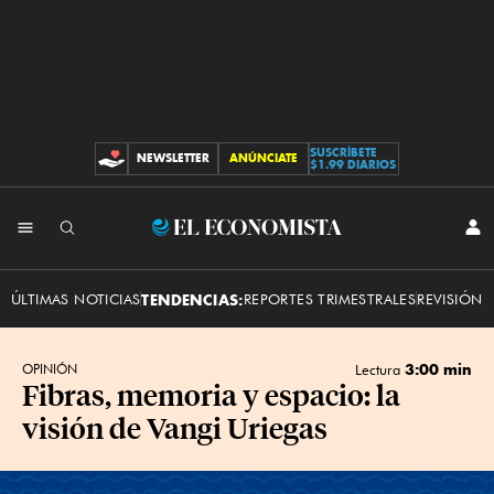
SUSCRÍBETE
NEWSLETTER
ANÚNCIATE
CONTRIBUCIONES
$1.99 DIARIOS
INI
El
SES
Economista
ÚLTIMAS NOTICIAS
TENDENCIAS:
REPORTES TRIMESTRALES
REVISIÓN 
3:00 min
OPINIÓN
Lectura
Fibras, memoria y espacio: la
visión de Vangi Uriegas