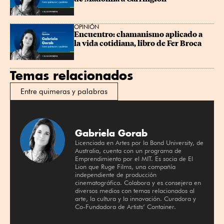
OPINIÓN
Encuentro: chamanismo aplicado a 
la vida cotidiana, libro de Fer Broca
Temas relacionados
Entre quimeras y palabras
Gabriela Gorab
Licenciada en Artes por la Bond University, de
Australia, cuenta con un programa de
Emprendimiento por el MIT. Es socia de El
Lion que Ruge Films, una compañía
independiente de producción
cinematográfica. Colabora y es consejera en
diversos medios con temas relacionados al
arte, la cultura y la innovación. Curadora y
Co-Fundadora de Artists’ Container.