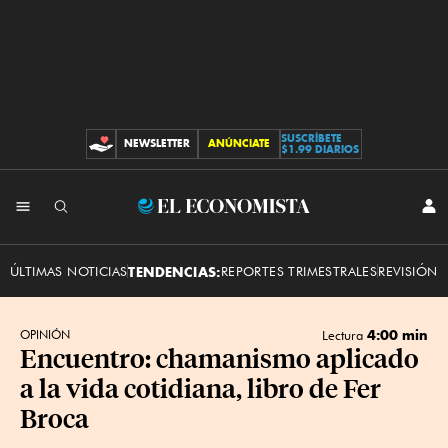
SUSCRÍBETE
NEWSLETTER
ANÚNCIATE
CONTRIBUCIONES
$1.99 DIARIOS
INI
El
SES
Economista
ÚLTIMAS NOTICIAS
TENDENCIAS:
REPORTES TRIMESTRALES
REVISIÓN 
4:00 min
OPINIÓN
Lectura
Encuentro: chamanismo aplicado
a la vida cotidiana, libro de Fer
Broca