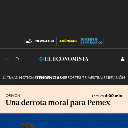
SUSCRÍBETE
NEWSLETTER
ANÚNCIATE
CONTRIBUCIONES
$1.99 DIARIOS
INI
El
SES
Economista
ÚLTIMAS NOTICIAS
TENDENCIAS:
REPORTES TRIMESTRALES
REVISIÓN 
4:00 min
OPINIÓN
Lectura
Una derrota moral para Pemex