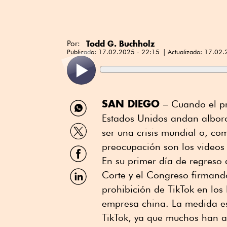
Todd G. Buchholz
Por:
Publicado:
17.02.2025 - 22:15
Actualizado:
17.02.
Compartir
SAN DIEGO
– Cuando el pr
por
Estados Unidos andan alboro
WhatsApp
Compartir
ser una crisis mundial o, co
por
Twitter
preocupación son los video
Compartir
por
En su primer día de regreso
Facebook
Compartir
Corte y el Congreso firmand
por
prohibición de TikTok en los 
Linkedin
empresa china. La medida es
TikTok, ya que muchos han ad