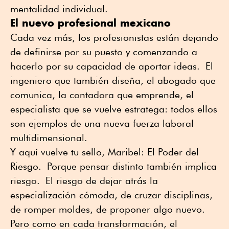
mentalidad individual.
El nuevo profesional mexicano
Cada vez más, los profesionistas están dejando
de definirse por su puesto y comenzando a
hacerlo por su capacidad de aportar ideas. El
ingeniero que también diseña, el abogado que
comunica, la contadora que emprende, el
especialista que se vuelve estratega: todos ellos
son ejemplos de una nueva fuerza laboral
multidimensional.
Y aquí vuelve tu sello, Maribel: El Poder del
Riesgo. Porque pensar distinto también implica
riesgo. El riesgo de dejar atrás la
especialización cómoda, de cruzar disciplinas,
de romper moldes, de proponer algo nuevo.
Pero como en cada transformación, el