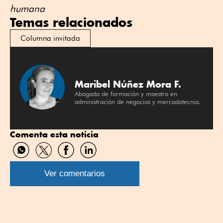
humana
Temas relacionados
Columna invitada
Maribel Núñez Mora F.
Abogada de formación y maestra en
administración de negocios y mercadotecnia.
Comenta esta noticia
Compartir
Compartir
Compartir
Compartir
por
por
por
por
WhatsApp
Twitter
Facebook
Linkedin
Ver comentarios