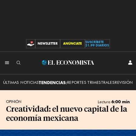
SUSCRÍBETE
NEWSLETTER
ANÚNCIATE
CONTRIBUCIONES
$1.99 DIARIOS
INI
El
SES
Economista
ÚLTIMAS NOTICIAS
TENDENCIAS:
REPORTES TRIMESTRALES
REVISIÓN 
6:00 min
OPINIÓN
Lectura
Creatividad: el nuevo capital de la
economía mexicana