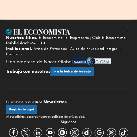
Nuestros Sitios:
El Economista
El Empresario
Club El Economista
Subir
Publicidad:
Mediakit
Institucional:
Aviso de Privacidad
Aviso de Privacidad Integral
Contacto
Una empresa de Nacer Global
Trabaja con nosotros
Ir a la bolsa de trabajo
Newsletter.
Suscríbete a nuestros
Regístrate aquí
Al suscribirte, aceptas nuestras
políticas de privacidad
.
Síguenos