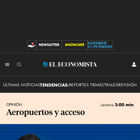
SUSCRÍBETE
NEWSLETTER
ANÚNCIATE
CONTRIBUCIONES
$1.99 DIARIOS
INI
El
SES
Economista
ÚLTIMAS NOTICIAS
TENDENCIAS:
REPORTES TRIMESTRALES
REVISIÓN 
3:00 min
OPINIÓN
Lectura
Aeropuertos y acceso