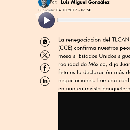
Luis Miguel González
Por:
Publicado:
04.10.2017 - 06:50
Compartir
La renegociación del TLCAN
por
(CCE) confirma nuestros peor
WhatsApp
Compartir
mesa si Estados Unidos sigu
por
Twitter
realidad de México, dijo Ju
Compartir
por
Ésta es la declaración más 
Facebook
Compartir
negociaciones. Fue una conf
por
en una entrevista banquetera
Linkedin