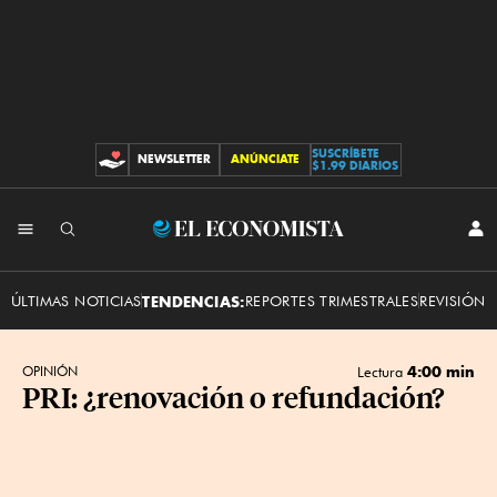
SUSCRÍBETE
NEWSLETTER
ANÚNCIATE
CONTRIBUCIONES
$1.99 DIARIOS
INI
El
SES
Economista
ÚLTIMAS NOTICIAS
TENDENCIAS:
REPORTES TRIMESTRALES
REVISIÓN 
4:00 min
OPINIÓN
Lectura
PRI: ¿renovación o refundación?