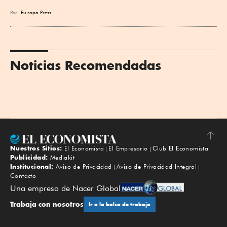
Por
Eu
ropa Press
Noticias Recomendadas
Nuestros Sitios:
El Economista
El Empresario
Club El Economista
Subir
Publicidad:
Mediakit
Institucional:
Aviso de Privacidad
Aviso de Privacidad Integral
Contacto
Una empresa de Nacer Global
Trabaja con nosotros
Ir a la bolsa de trabajo