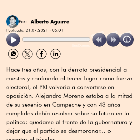
Alberto Aguirre
Por:
Publicado:
21.07.2021 - 05:01
ReadSpeaker
Compartir
Compartir
Compartir
Compartir
por
por
por
por
WhatsApp
Twitter
Facebook
Linkedin
Hace tres años, con la derrota presidencial a
cuestas y confinado al tercer lugar como fuerza
electoral, el PRI volvería a convertirse en
oposición. Alejandro Moreno estaba a la mitad
de su sexenio en Campeche y con 43 años
cumplidos debía resolver sobre su futuro en la
política: quedarse al frente de la gubernatura y
dejar que el partido se desmoronar... o
rescatar al tricolor.