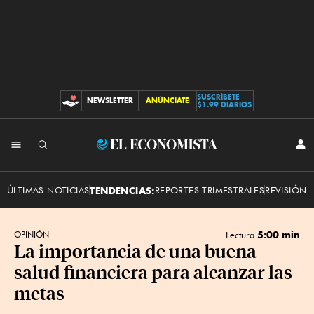
SUSCRÍBETE
NEWSLETTER
ANÚNCIATE
CONTRIBUCIONES
$1.99 DIARIOS
INI
El
SES
Economista
ÚLTIMAS NOTICIAS
TENDENCIAS:
REPORTES TRIMESTRALES
REVISIÓN 
5:00 min
OPINIÓN
Lectura
La importancia de una buena
salud financiera para alcanzar las
metas