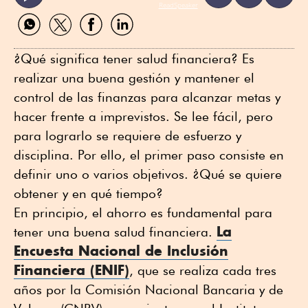
ReadSpeaker
Compartir
Compartir
Compartir
Compartir
por
por
por
por
WhatsApp
Twitter
Facebook
Linkedin
¿Qué significa tener salud financiera? Es
realizar una buena gestión y mantener el
control de las finanzas para alcanzar metas y
hacer frente a imprevistos. Se lee fácil, pero
para lograrlo se requiere de esfuerzo y
disciplina. Por ello, el primer paso consiste en
definir uno o varios objetivos. ¿Qué se quiere
obtener y en qué tiempo?
En principio, el ahorro es fundamental para
La
tener una buena salud financiera.
Encuesta Nacional de Inclusión
Financiera (ENIF)
, que se realiza cada tres
años por la Comisión Nacional Bancaria y de