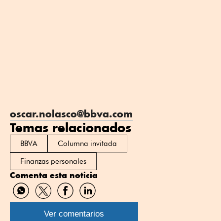
oscar.nolasco@bbva.com
Temas relacionados
BBVA
Columna invitada
Finanzas personales
Comenta esta noticia
Compartir
Compartir
Compartir
Compartir
por
por
por
por
WhatsApp
Twitter
Facebook
Linkedin
Ver comentarios