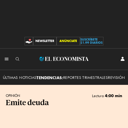
SUSCRÍBETE
NEWSLETTER
ANÚNCIATE
CONTRIBUCIONES
$1.99 DIARIOS
INI
El
SES
Economista
ÚLTIMAS NOTICIAS
TENDENCIAS:
REPORTES TRIMESTRALES
REVISIÓN 
4:00 min
OPINIÓN
Lectura
Emite deuda