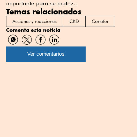
importante para su matriz..
Temas relacionados
Acciones y reacciones
CKD
Conafor
Comenta esta noticia
Compartir
Compartir
Compartir
Compartir
por
por
por
por
WhatsApp
Twitter
Facebook
Linkedin
Ver comentarios