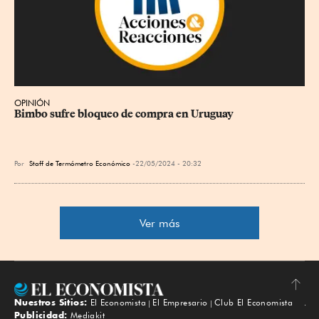
OPINIÓN
Bimbo sufre bloqueo de compra en Uruguay
Por
Staff de Termómetro Económico
22/05/2024 - 20:32
Ver más
Nuestros Sitios:
El Economista
El Empresario
Club El Economista
Subir
Publicidad:
Mediakit