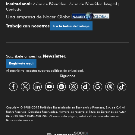
Institucional:
Aviso de Privacidad
Aviso de Privacidad Integral
Contacto
Una empresa de Nacer Global
Trabaja con nosotros
Ir a la bolsa de trabajo
Newsletter.
Suscríbete a nuestros
Regístrate aquí
Al suscribirte, aceptas nuestras
políticas de privacidad
.
Síguenos
Copyright © 1988-2015 Periódico Especializado en Economía y Finanzas, S.A. de C.V. All
Rights Reserved. Derechos Reservados. Número de reserva al Título en Derechos de Autor
04-2010-062510353600-203. Al visitar esta página, usted está de acuerdo con los
términos del servicio