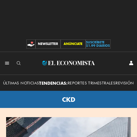
SUSCRÍBETE
NEWSLETTER
ANÚNCIATE
CONTRIBUCIONES
$1.99 DIARIOS
El
INI
SES
Economista
ÚLTIMAS NOTICIAS
TENDENCIAS:
REPORTES TRIMESTRALES
REVISIÓN 
CKD