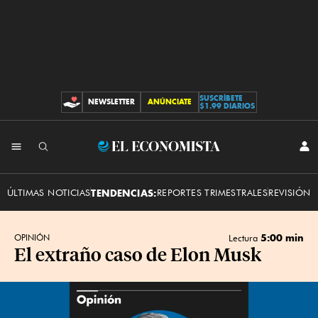
SUSCRÍBETE
NEWSLETTER
ANÚNCIATE
CONTRIBUCIONES
$1.99 DIARIOS
INI
El
SES
Economista
ÚLTIMAS NOTICIAS
TENDENCIAS:
REPORTES TRIMESTRALES
REVISIÓN 
5:00 min
OPINIÓN
Lectura
El extraño caso de Elon Musk