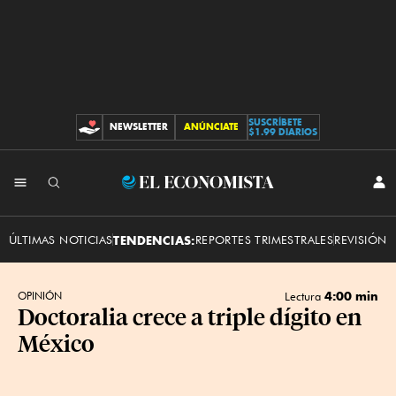
SUSCRÍBETE
NEWSLETTER
ANÚNCIATE
CONTRIBUCIONES
$1.99 DIARIOS
INI
El
SES
Economista
ÚLTIMAS NOTICIAS
TENDENCIAS:
REPORTES TRIMESTRALES
REVISIÓN 
4:00 min
OPINIÓN
Lectura
Doctoralia crece a triple dígito en
México