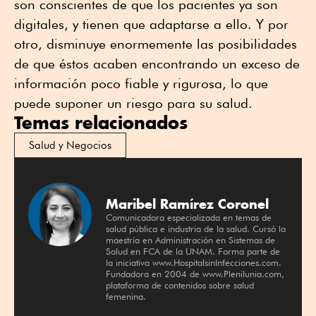
son conscientes de que los pacientes ya son
digitales, y tienen que adaptarse a ello. Y por
otro, disminuye enormemente las posibilidades
de que éstos acaben encontrando un exceso de
información poco fiable y rigurosa, lo que
puede suponer un riesgo para su salud.
Temas relacionados
Salud y Negocios
Maribel Ramírez Coronel
Comunicadora especializada en temas de
salud pública e industria de la salud. Cursó la
maestría en Administración en Sistemas de
Salud en FCA de la UNAM. Forma parte de
la iniciativa www.HospitalsinInfecciones.com.
Fundadora en 2004 de www.Plenilunia.com,
plataforma de contenidos sobre salud
femenina.