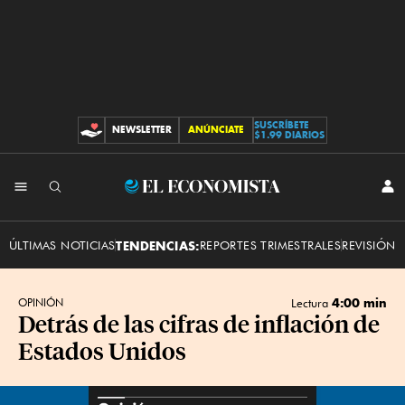
SUSCRÍBETE
NEWSLETTER
ANÚNCIATE
CONTRIBUCIONES
$1.99 DIARIOS
INI
El
SES
Economista
ÚLTIMAS NOTICIAS
TENDENCIAS:
REPORTES TRIMESTRALES
REVISIÓN 
4:00 min
OPINIÓN
Lectura
Detrás de las cifras de inflación de
Estados Unidos