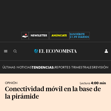
SUSCRÍBETE
NEWSLETTER
ANÚNCIATE
CONTRIBUCIONES
$1.99 DIARIOS
INI
El
SES
Economista
ÚLTIMAS NOTICIAS
TENDENCIAS:
REPORTES TRIMESTRALES
REVISIÓN 
4:00 min
OPINIÓN
Lectura
Conectividad móvil en la base de
la pirámide