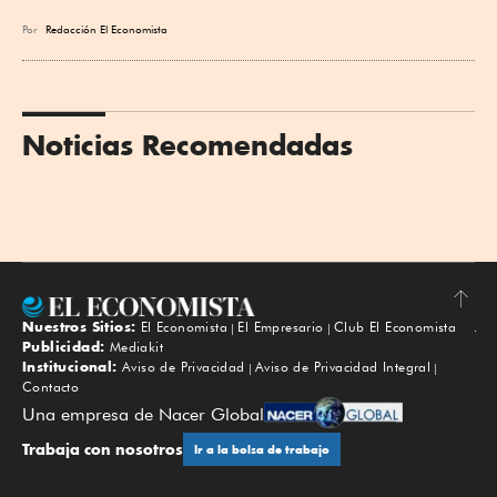
Por
Redacción El Economista
Noticias Recomendadas
Nuestros Sitios:
El Economista
El Empresario
Club El Economista
Subir
Publicidad:
Mediakit
Institucional:
Aviso de Privacidad
Aviso de Privacidad Integral
Contacto
Una empresa de Nacer Global
Trabaja con nosotros
Ir a la bolsa de trabajo