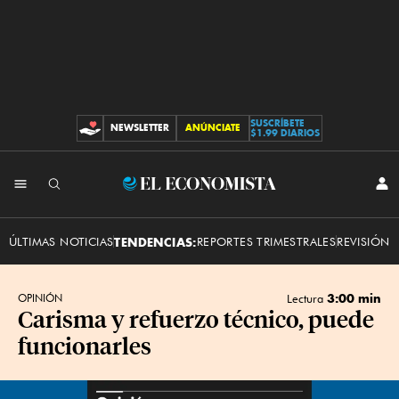
SUSCRÍBETE
NEWSLETTER
ANÚNCIATE
CONTRIBUCIONES
$1.99 DIARIOS
INI
El
SES
Economista
ÚLTIMAS NOTICIAS
TENDENCIAS:
REPORTES TRIMESTRALES
REVISIÓN 
3:00 min
OPINIÓN
Lectura
Carisma y refuerzo técnico, puede
funcionarles