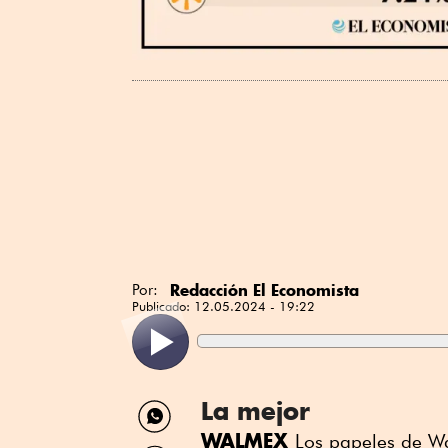
Redacción El Economista
Por:
Publicado:
12.05.2024 - 19:22
Compartir
La mejor
por
WALMEX
Los papeles de W
WhatsApp