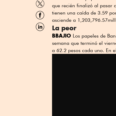
Compartir
que recién finalizó al pasar
por
Twitter
Compartir
tienen una caída de 3.59 por 
por
asciende a 1,203,796.57mill
Facebook
Compartir
La peor
por
Linkedin
BBAJIO
Los papeles de Ban
semana que terminó el viern
a 62.2 pesos cada uno. En e