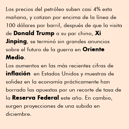
Los precios del petróleo suben casi 4% esta
mañana, y cotizan por encima de la línea de
100 dólares por barril, después de que la visita
Donald Trump
Xi
de
a su par chino,
Jinping
, se terminó sin grandes anuncios
Oriente
sobre el futuro de la guerra en
Medio
.
Los aumentos en las más recientes cifras de
inflación
en Estados Unidos y muestras de
solidez en la economía prácticamente han
borrado las apuestas por un recorte de tasa de
Reserva Federal
la
este año. En cambio,
surgen proyecciones de una subida en
diciembre.