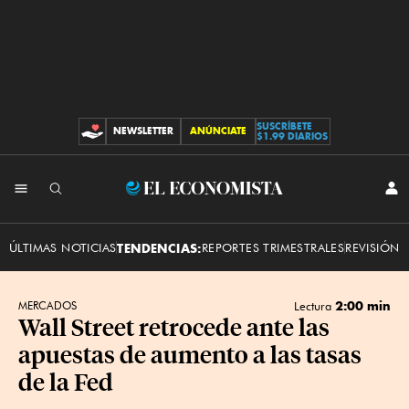
SUSCRÍBETE
NEWSLETTER
ANÚNCIATE
CONTRIBUCIONES
$1.99 DIARIOS
INI
El
SES
Economista
ÚLTIMAS NOTICIAS
TENDENCIAS:
REPORTES TRIMESTRALES
REVISIÓN 
2:00 min
MERCADOS
Lectura
Wall Street retrocede ante las
apuestas de aumento a las tasas
de la Fed