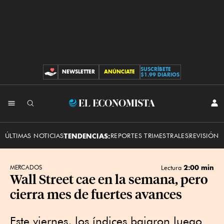
SUSCRÍBETE
NEWSLETTER
ANÚNCIATE
CONTRIBUCIONES
$1.99 DIARIOS
INI
El
SES
Economista
ÚLTIMAS NOTICIAS
TENDENCIAS:
REPORTES TRIMESTRALES
REVISIÓN 
2:00 min
MERCADOS
Lectura
Wall Street cae en la semana, pero
cierra mes de fuertes avances
Este viernes, los índices bajaron luego