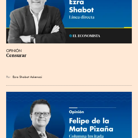
OPINIÓN
Censurar
Por
Ezra Shabot Askenazi