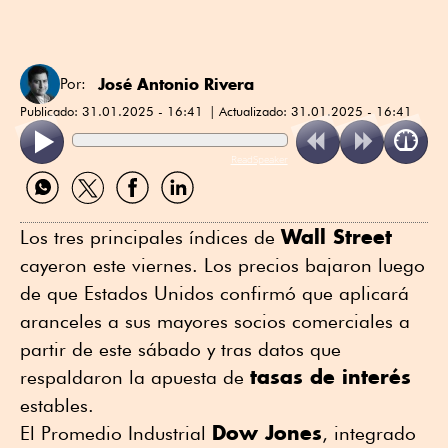
José Antonio Rivera
Por:
Publicado:
31.01.2025 - 16:41
Actualizado:
31.01.2025 - 16:41
ReadSpeaker
Compartir
Compartir
Compartir
Compartir
por
por
por
por
WhatsApp
Twitter
Facebook
Linkedin
Wall Street
Los tres principales índices de
cayeron este viernes. Los precios bajaron luego
de que Estados Unidos confirmó que aplicará
aranceles a sus mayores socios comerciales a
partir de este sábado y tras datos que
tasas de interés
respaldaron la apuesta de
estables.
Dow Jones
El Promedio Industrial
, integrado