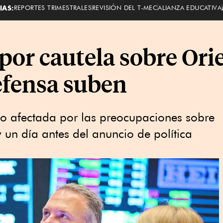
IAS:
REPORTES TRIMESTRALES
REVISIÓN DEL T-MEC
ALIANZA EDUCATIVA
 por cautela sobre Or
efensa suben
eno afectada por las preocupaciones sobre
n y un día antes del anuncio de política