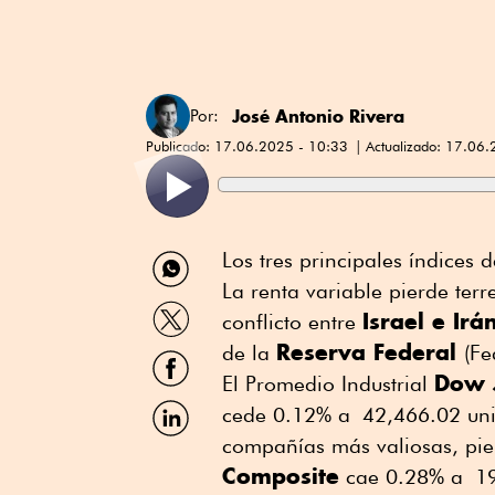
José Antonio Rivera
Por:
Publicado:
17.06.2025 - 10:33
Actualizado:
17.06.
Compartir
Los tres principales índices 
por
La renta variable pierde ter
WhatsApp
Compartir
Israel e Irá
conflicto entre
por
Reserva Federal
Twitter
de la
(Fe
Compartir
por
Dow 
El Promedio Industrial
Facebook
Compartir
cede 0.12% a 42,466.02 uni
por
compañías más valiosas, pi
Linkedin
Composite
cae 0.28% a 19