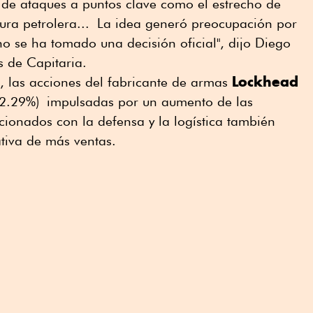
 de ataques a puntos clave como el estrecho de
tura petrolera... La idea generó preocupación por
no se ha tomado una decisión oficial", dijo Diego
s de Capitaria.
Lockhead
s, las acciones del fabricante de armas
2.29%) impulsadas por un aumento de las
acionados con la defensa y la logística también
tiva de más ventas.