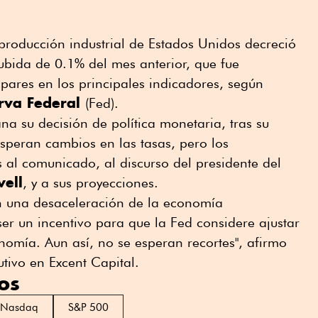
 producción industrial de Estados Unidos decreció
ubida de 0.1% del mes anterior, que fue
spares en los principales indicadores, según
rva Federal
(Fed).
 su decisión de política monetaria, tras su
speran cambios en las tasas, pero los
s al comunicado, al discurso del presidente del
ell
, y a sus proyecciones.
an una desaceleración de la economía
er un incentivo para que la Fed considere ajustar
onomía. Aun así, no se esperan recortes", afirmo
utivo en Excent Capital.
os
Nasdaq
S&P 500