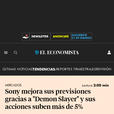
SUSCRÍBETE
NEWSLETTER
ANÚNCIATE
CONTRIBUCIONES
$1.99 DIARIOS
INI
El
SES
Economista
ÚLTIMAS NOTICIAS
TENDENCIAS:
REPORTES TRIMESTRALES
REVISIÓN 
2:00 min
MERCADOS
Lectura
Sony mejora sus previsiones
gracias a "Demon Slayer" y sus
acciones suben más de 5%