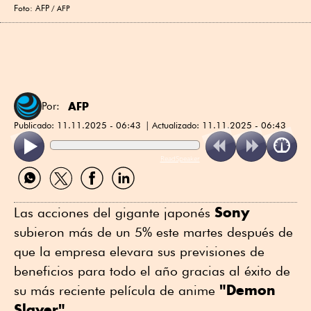
Foto: AFP
AFP
AFP
Por:
Publicado:
11.11.2025 - 06:43
Actualizado:
11.11.2025 - 06:43
ReadSpeaker
Compartir
Compartir
Compartir
Compartir
por
por
por
por
WhatsApp
Twitter
Facebook
Linkedin
Sony
Las acciones del gigante japonés
subieron más de un 5% este martes después de
que la empresa elevara sus previsiones de
beneficios para todo el año gracias al éxito de
"Demon
su más reciente película de anime
Slayer"
.