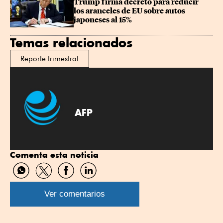
Trump firma decreto para reducir 
los aranceles de EU sobre autos 
japoneses al 15%
Temas relacionados
Reporte trimestral
AFP
Comenta esta noticia
Compartir
Compartir
Compartir
Compartir
por
por
por
por
WhatsApp
Twitter
Facebook
Linkedin
Ver comentarios