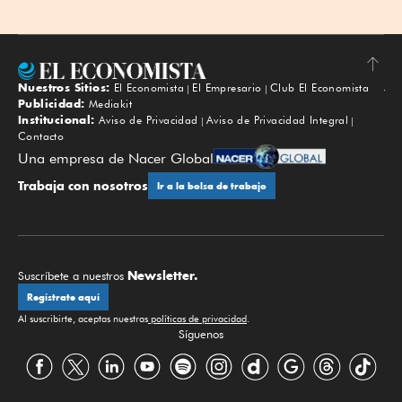
Nuestros Sitios:
El Economista
El Empresario
Club El Economista
Subir
Publicidad:
Mediakit
Institucional:
Aviso de Privacidad
Aviso de Privacidad Integral
Contacto
Una empresa de Nacer Global
Trabaja con nosotros
Ir a la bolsa de trabajo
Newsletter.
Suscríbete a nuestros
Regístrate aquí
Al suscribirte, aceptas nuestras
políticas de privacidad
.
Síguenos