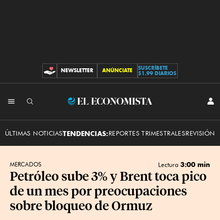
SUSCRÍBETE
NEWSLETTER
ANÚNCIATE
CONTRIBUCIONES
$1.99 DIARIOS
INI
El
SES
Economista
ÚLTIMAS NOTICIAS
TENDENCIAS:
REPORTES TRIMESTRALES
REVISIÓN 
3:00 min
MERCADOS
Lectura
Petróleo sube 3% y Brent toca pico
de un mes por preocupaciones
sobre bloqueo de Ormuz