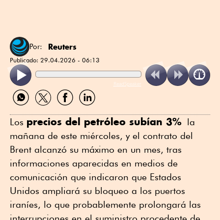
Reuters
Por:
Publicado:
29.04.2026 - 06:13
ReadSpeaker
Compartir
Compartir
Compartir
Compartir
por
por
por
por
WhatsApp
Twitter
Facebook
Linkedin
precios del petróleo subían 3%
Los ⁠
la
mañana de este miércoles, y el contrato del
Brent ⁠alcanzó su máximo en un mes, tras
informaciones aparecidas en medios de
comunicación que indicaron que Estados
Unidos ampliará su bloqueo a los puertos
iraníes, lo que probablemente prolongará ⁠las
interrupciones en el suministro procedente de