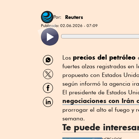
Reuters
Por:
Publicado:
02.06.2026 - 07:09
Compartir
precios del petróleo
Los ⁠
por
⁠fuertes alzas registradas en
WhatsApp
Compartir
propuesto con Estados Unidos
por
Twitter
según informó la agencia ir
Compartir
por
El presidente de Estados ⁠Un
Facebook
Compartir
negociaciones con Irán 
por
prorrogar el alto el fuego y
Linkedin
semana.
Te puede interesa