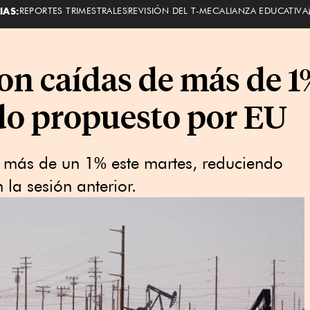
IAS:
REPORTES TRIMESTRALES
REVISIÓN DEL T-MEC
ALIANZA EDUCATIVA
con caídas de más de 1
rdo propuesto por EU
an más de un 1% este martes, reduciendo
n la sesión anterior.