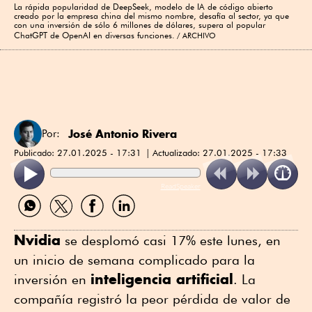
La rápida popularidad de DeepSeek, modelo de IA de código abierto
creado por la empresa china del mismo nombre, desafía al sector, ya que
con una inversión de sólo 6 millones de dólares, supera al popular
ChatGPT de OpenAI en diversas funciones.
ARCHIVO
José Antonio Rivera
Por:
Publicado:
27.01.2025 - 17:31
Actualizado:
27.01.2025 - 17:33
ReadSpeaker
Compartir
Compartir
Compartir
Compartir
por
por
por
por
WhatsApp
Twitter
Facebook
Linkedin
Nvidia
se desplomó casi 17% este lunes, en
un inicio de semana complicado para la
inteligencia artificial
inversión en
. La
compañía registró la peor pérdida de valor de