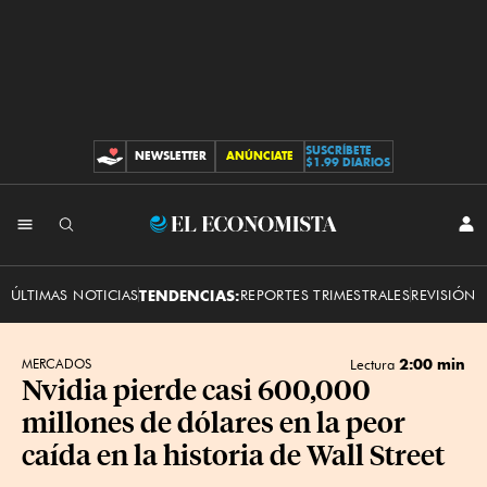
SUSCRÍBETE
NEWSLETTER
ANÚNCIATE
CONTRIBUCIONES
$1.99 DIARIOS
INI
El
SES
Economista
ÚLTIMAS NOTICIAS
TENDENCIAS:
REPORTES TRIMESTRALES
REVISIÓN 
2:00 min
MERCADOS
Lectura
Nvidia pierde casi 600,000
millones de dólares en la peor
caída en la historia de Wall Street