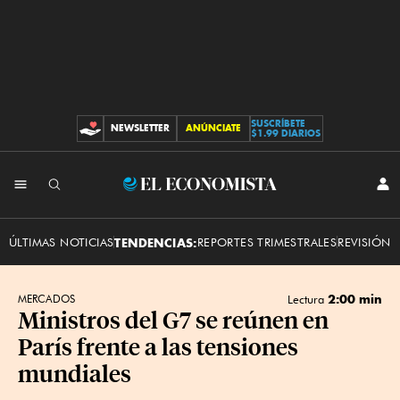
SUSCRÍBETE
NEWSLETTER
ANÚNCIATE
CONTRIBUCIONES
$1.99 DIARIOS
INI
El
SES
Economista
ÚLTIMAS NOTICIAS
TENDENCIAS:
REPORTES TRIMESTRALES
REVISIÓN 
2:00 min
MERCADOS
Lectura
Ministros del G7 se reúnen en
París frente a las tensiones
mundiales