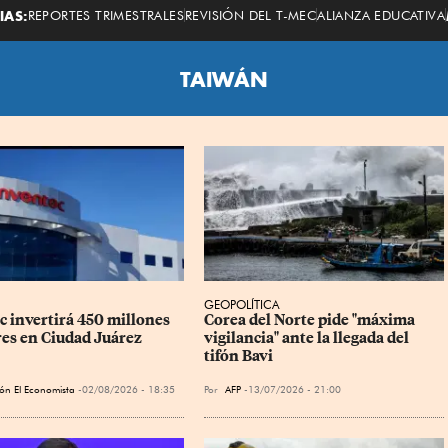
Economista
IAS:
REPORTES TRIMESTRALES
REVISIÓN DEL T-MEC
ALIANZA EDUCATIVA
TAIWÁN
GEOPOLÍTICA
c invertirá 450 millones 
Corea del Norte pide "máxima 
res en Ciudad Juárez
vigilancia" ante la llegada del 
tifón Bavi
ón El Economista
02/08/2026 - 18:35
Por
AFP
13/07/2026 - 21:00