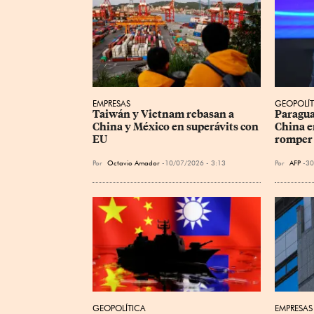
EMPRESAS
GEOPOLÍT
Taiwán y Vietnam rebasan a 
Paragua
China y México en superávits con 
China e
EU
romper 
Por
Octavio Amador
10/07/2026 - 3:13
Por
AFP
30
GEOPOLÍTICA
EMPRESAS