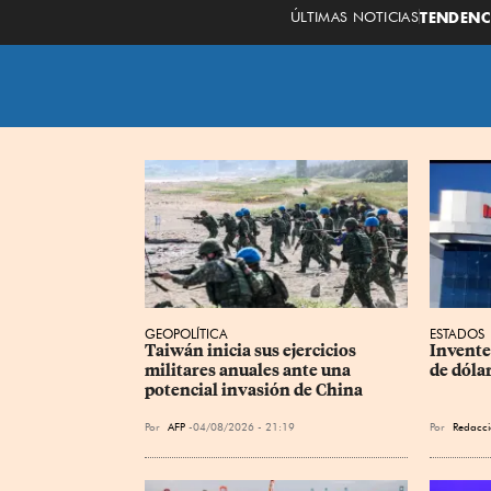
ÚLTIMAS NOTICIAS
TENDENC
GEOPOLÍTICA
ESTADOS
Taiwán inicia sus ejercicios 
Invente
militares anuales ante una 
de dóla
potencial invasión de China
Por
AFP
04/08/2026 - 21:19
Por
Redacci