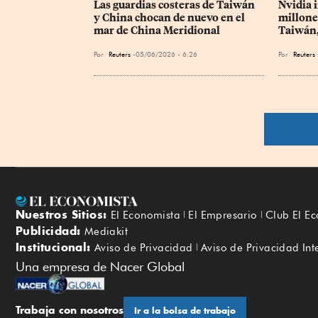
Las guardias costeras de Taiwán 
Nvidia 
y China chocan de nuevo en el 
millones
mar de China Meridional
Taiwán, 
Por
Reuters
05/06/2026 - 6:26
Por
Reuters
Nuestros Sitios:
El Economista
El Empresario
Club El E
Publicidad:
Mediakit
Institucional:
Aviso de Privacidad
Aviso de Privacidad Int
Una empresa de Nacer Global
Trabaja con nosotros
Ir a la bolsa de trabajo