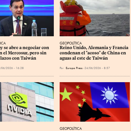
ICA
GEOPOLÍTICA
y se abre a negociar con 
Reino Unido, Alemania y Francia 
n el Mercosur, pero sin 
condenan el "acoso" de China en 
lazos con Taiwán
aguas al este de Taiwán
/06/2026 - 16:28
Por
Europa Press
24/06/2026 - 8:57
GEOPOLÍTICA