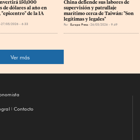
invertirá 150,000 
China defiende sus labores de 
 de dólares al año en 
supervisión y patrullaje 
"epicentro" de la IA
marítimo cerca de Taiwán: "Son 
legítimas y legales"
27/05/2026 - 6:33
Por
Europa Press
26/05/2026 - 9:49
Ver más
conomista
egral
Contacto