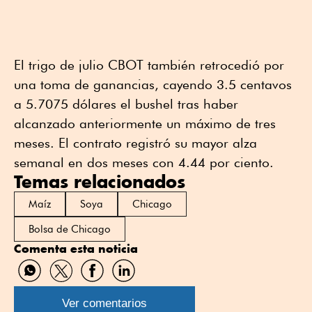
El trigo de julio CBOT también retrocedió por
una toma de ganancias, cayendo 3.5 centavos
a 5.7075 dólares el bushel tras haber
alcanzado anteriormente un máximo de tres
meses. El contrato registró su mayor alza
semanal en dos meses con 4.44 por ciento.
Temas relacionados
Maíz
Soya
Chicago
Bolsa de Chicago
Comenta esta noticia
Compartir
Compartir
Compartir
Compartir
por
por
por
por
WhatsApp
Twitter
Facebook
Linkedin
Ver comentarios