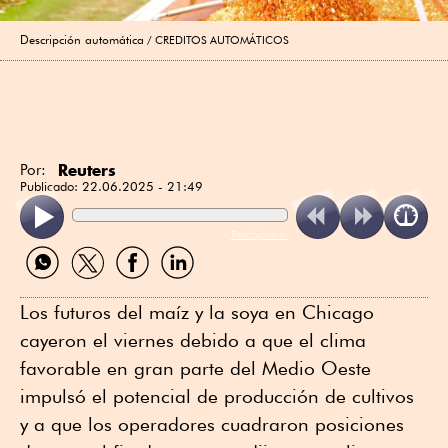
Descripción automática
CREDITOS AUTOMÁTICOS
Reuters
Por:
Publicado:
22.06.2025 - 21:49
ReadSpeaker
Compartir
Compartir
Compartir
Compartir
por
por
por
por
WhatsApp
Twitter
Facebook
Linkedin
Los futuros del maíz y la soya en Chicago
cayeron el viernes debido a que el clima
favorable en gran parte del Medio Oeste
impulsó el potencial de producción de cultivos
y a que los operadores cuadraron posiciones