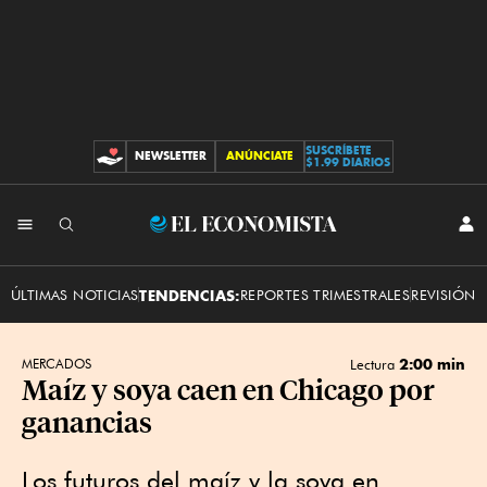
SUSCRÍBETE
NEWSLETTER
ANÚNCIATE
CONTRIBUCIONES
$1.99 DIARIOS
INI
El
SES
Economista
ÚLTIMAS NOTICIAS
TENDENCIAS:
REPORTES TRIMESTRALES
REVISIÓN 
2:00 min
MERCADOS
Lectura
Maíz y soya caen en Chicago por
ganancias
Los futuros del maíz y la soya en