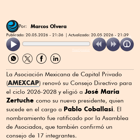
Marcos Olvera
Por:
Publicado:
20.05.2026 - 21:36
Actualizado:
20.05.2026 - 21:39
ReadSpeaker
Compartir
Compartir
Compartir
Compartir
por
por
por
por
WhatsApp
Twitter
Facebook
Linkedin
La Asociación Mexicana de Capital Privado
AMEXCAP
(
) renovó su Consejo Directivo para
José María
el ciclo 2026-2028 y eligió a
Zertuche
como su nuevo presidente, quien
Pablo Coballasi
sucede en el cargo a
. El
nombramiento fue ratificado por la Asamblea
de Asociados, que también confirmó un
consejo de 17 integrantes.