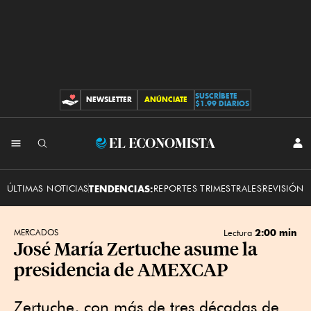
SUSCRÍBETE
NEWSLETTER
ANÚNCIATE
CONTRIBUCIONES
$1.99 DIARIOS
INI
El
SES
Economista
ÚLTIMAS NOTICIAS
TENDENCIAS:
REPORTES TRIMESTRALES
REVISIÓN 
2:00 min
MERCADOS
Lectura
José María Zertuche asume la
presidencia de AMEXCAP
Zertuche, con más de tres décadas de