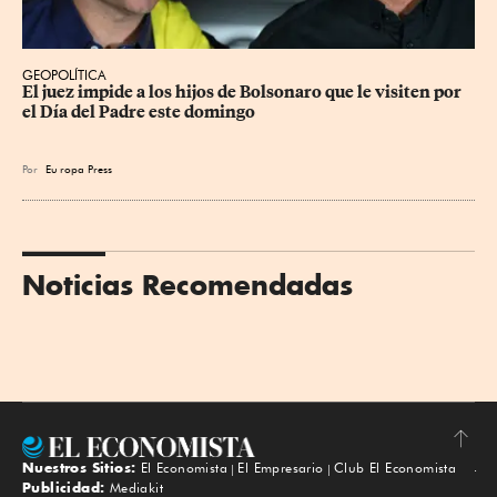
GEOPOLÍTICA
El juez impide a los hijos de Bolsonaro que le visiten por 
el Día del Padre este domingo
Por
Eu
ropa Press
Noticias Recomendadas
Nuestros Sitios:
El Economista
El Empresario
Club El Economista
Subir
Publicidad:
Mediakit