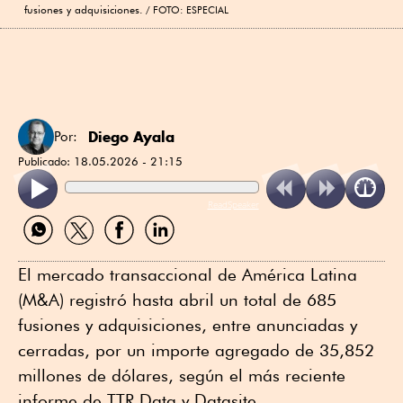
fusiones y adquisiciones.
FOTO: ESPECIAL
Diego Ayala
Por:
Publicado:
18.05.2026 - 21:15
ReadSpeaker
Compartir
Compartir
Compartir
Compartir
por
por
por
por
WhatsApp
Twitter
Facebook
Linkedin
El mercado transaccional de América Latina
(M&A) registró hasta abril un total de 685
fusiones y adquisiciones, entre anunciadas y
cerradas, por un importe agregado de 35,852
millones de dólares, según el más reciente
informe de TTR Data y Datasite.