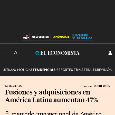
SUSCRÍBETE
NEWSLETTER
ANÚNCIATE
CONTRIBUCIONES
$1.99 DIARIOS
INI
El
SES
Economista
ÚLTIMAS NOTICIAS
TENDENCIAS:
REPORTES TRIMESTRALES
REVISIÓN 
3:00 min
MERCADOS
Lectura
Fusiones y adquisiciones en
América Latina aumentan 47%
El mercado transaccional de América