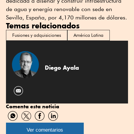
dedicada a diseñar y construir infraestructura
de agua y energía renovable con sede en
Sevilla, España, por 4,170 millones de dólares.
Temas relacionados
Fusiones y adquisiciones
América Latina
Diego Ayala
Comenta esta noticia
Compartir
Compartir
Compartir
Compartir
por
por
por
por
WhatsApp
Twitter
Facebook
Linkedin
Ver comentarios