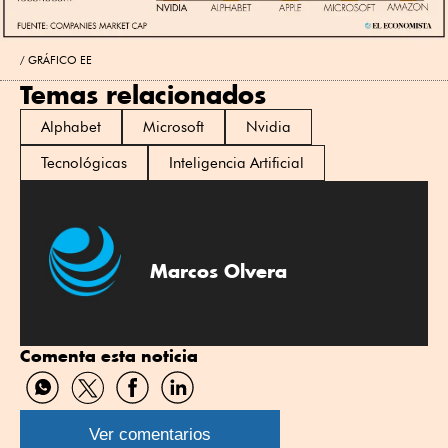
GRÁFICO EE
Temas relacionados
Alphabet
Microsoft
Nvidia
Tecnológicas
Inteligencia Artificial
Marcos Olvera
Comenta esta noticia
Compartir
Compartir
Compartir
Compartir
por
por
por
por
WhatsApp
Twitter
Facebook
Linkedin
Ver comentarios