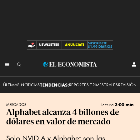
SUSCRÍBETE
NEWSLETTER
ANÚNCIATE
CONTRIBUCIONES
$1.99 DIARIOS
INI
El
SES
Economista
ÚLTIMAS NOTICIAS
TENDENCIAS:
REPORTES TRIMESTRALES
REVISIÓN 
3:00 min
MERCADOS
Lectura
Alphabet alcanza 4 billones de
dólares en valor de mercado
Solo NVIDIA y Alphabet son las