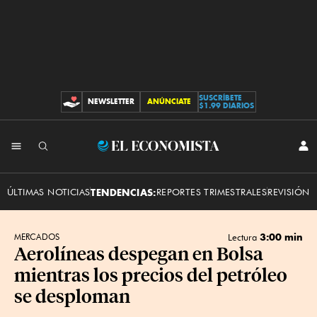
SUSCRÍBETE
NEWSLETTER
ANÚNCIATE
CONTRIBUCIONES
$1.99 DIARIOS
INI
El
SES
Economista
ÚLTIMAS NOTICIAS
TENDENCIAS:
REPORTES TRIMESTRALES
REVISIÓN 
3:00 min
MERCADOS
Lectura
Aerolíneas despegan en Bolsa
mientras los precios del petróleo
se desploman