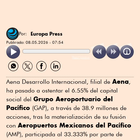
Europa Press
Por:
Publicado:
08.05.2026 - 07:54
ReadSpeaker
Compartir
Compartir
Compartir
Compartir
por
por
por
por
WhatsApp
Twitter
Facebook
Linkedin
Aena
Aena Desarrollo Internacional, filial de
,
ha pasado a ostentar el 6.55% del capital
Grupo Aeroportuario del
social del
Pacífico
(GAP), a través de 38.9 millones de
acciones, tras la materialización de su fusión
Aeropuertos Mexicanos del Pacífico
con
(AMP), participada al 33.333% por parte de