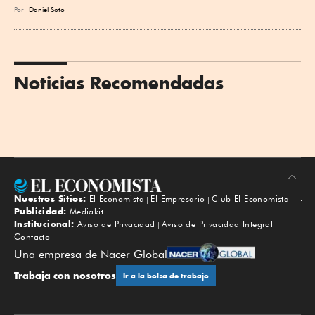
Por
Daniel Soto
Noticias Recomendadas
Nuestros Sitios:
El Economista
El Empresario
Club El Economista
Subir
Publicidad:
Mediakit
Institucional:
Aviso de Privacidad
Aviso de Privacidad Integral
Contacto
Una empresa de Nacer Global
Trabaja con nosotros
Ir a la bolsa de trabajo