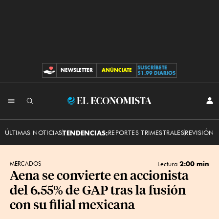
SUSCRÍBETE
NEWSLETTER
ANÚNCIATE
CONTRIBUCIONES
$1.99 DIARIOS
INI
El
SES
Economista
ÚLTIMAS NOTICIAS
TENDENCIAS:
REPORTES TRIMESTRALES
REVISIÓN 
2:00 min
MERCADOS
Lectura
Aena se convierte en accionista
del 6.55% de GAP tras la fusión
con su filial mexicana